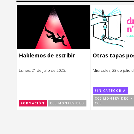
Música
Música
Sin categoría
Sin categoría
Hablemos de escribir
Otras tapas po
Lunes, 21 de julio de 2025.
Miércoles, 23 de julio 
SIN CATEGORÍA
CCE MONTEVIDEO -
FORMACIÓN
CCE MONTEVIDEO
CCE