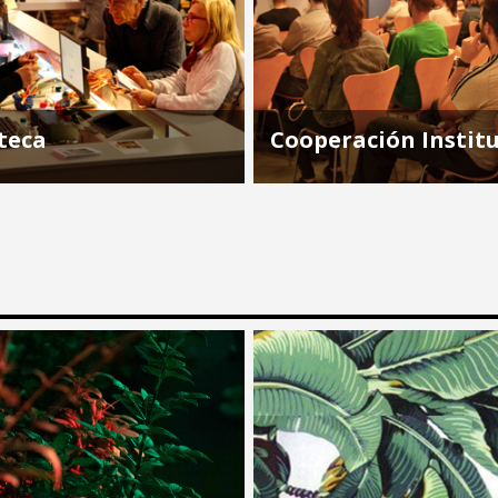
teca
Cooperación Instit
teca del CCE es un espacio
Cumpliendo con el desarrol
e consulta y una biblioteca
política de cooperación con
e en Montevideo. Dispone
instituciones locales, el CCE
os para consulta e
espacio físico y la logística p
ión relativos a la cultura
realización de actividades 
ricana, con especial
formación y...