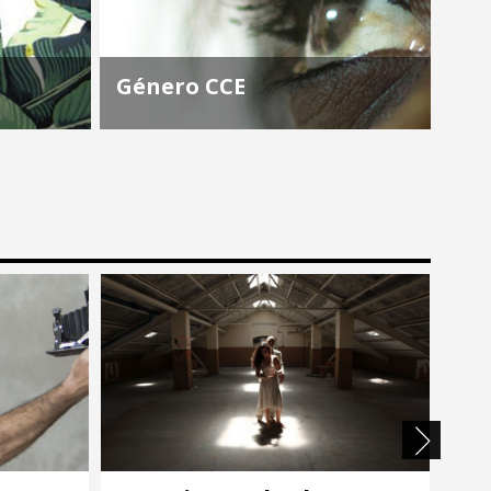
Género CCE
El Centro Cultural de España en
o/as con
Montevideo, siguiendo los
 es por
lineamientos de la Agencia Española
rás un
de Cooperación Internacional para
ado por
el Desarrollo, tiene entre sus líneas
a
de acción esenciales la apuesta por...