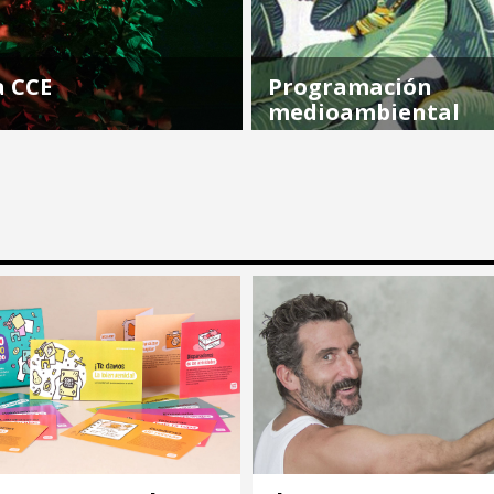
a CCE
Programación
medioambiental
, situada en la última planta
 es un espacio abierto que
Estamos muy comprometid
or curadurías y estéticas
la agenda medioambiental y
rdia en todos los niveles
ello que en el CCE encontra
: artes visuales y...
programa anual protagoniz
actividades vinculadas con l
ecología, el respeto por...