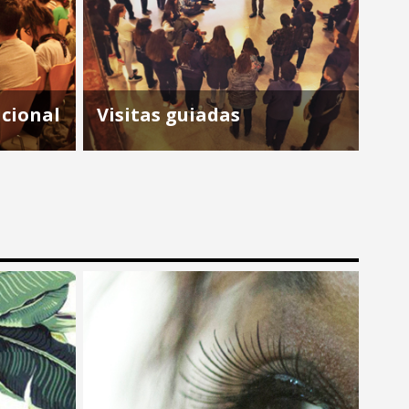
ucional
Visitas guiadas
lo de su
Visitas guiadas: En las visitas guiadas,
los grupos van a conocer lo que
 brinda el
hace y cómo funciona el CCE, la
ara la
historia y arquitectura del edificio, la
de
Mediateca, la Huerta en...