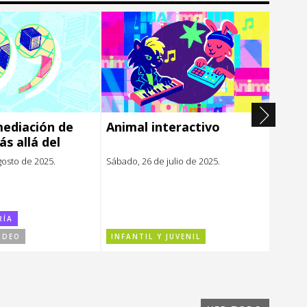
mediación de
Animal interactivo
Bibli
ás allá del
gosto de 2025.
Sábado, 26 de julio de 2025.
2, 9, 16
septiem
RÍA
IDEO
INFANTIL Y JUVENIL
FORM