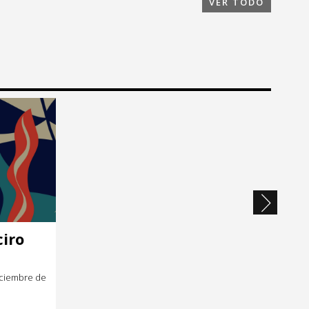
VER TODO
iro
iciembre de