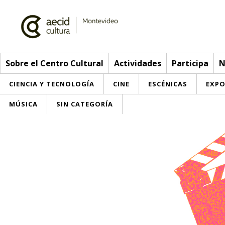
Sobre el Centro Cultural
Actividades
Participa
N
CIENCIA Y TECNOLOGÍA
CINE
ESCÉNICAS
EXPO
MÚSICA
SIN CATEGORÍA
Sobre el Centro Cultural
Red AECID
Actividades
Equipo
> Ir a Actividades
Participa
Instalaciones
Esta semana
Envíanos tu propuesta
Noticias
Visítanos
Inscripciones
Buzón de sugerencias
Convocatorias