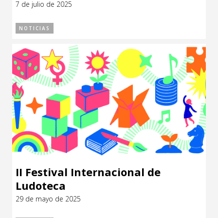
7 de julio de 2025
CCE en el interior/libros
Exposiciones
NOTICIAS
Espacio itinerante de lectura infantil
Formación
Género y Diversidad
Infantil y Juvenil
Letras
Medio Ambiente
Música
Sin categoría
II Festival Internacional de
Ludoteca
29 de mayo de 2025