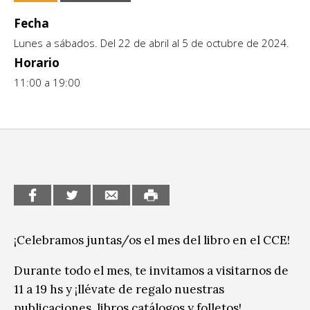
CCE en el interior/libros
Fecha
Exposiciones
Lunes a sábados. Del 22 de abril al 5 de octubre de 2024.
Espacio itinerante de lectura infantil
Formación
Horario
Género y Diversidad
11:00 a 19:00
Infantil y Juvenil
Letras
Medio Ambiente
Música
Sin categoría
¡Celebramos juntas/os el mes del libro en el CCE!
Durante todo el mes, te invitamos a visitarnos de
11 a 19 hs y ¡llévate de regalo nuestras
publicaciones, libros catálogos y folletos!