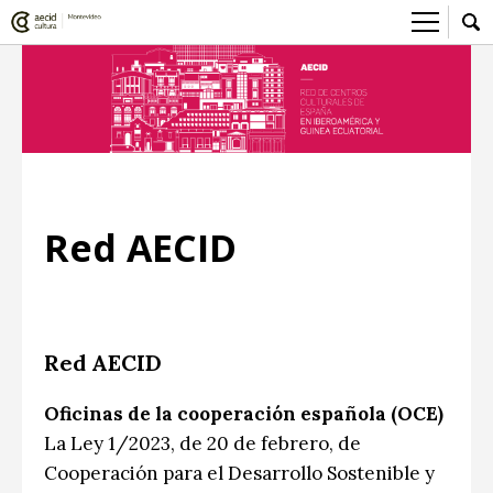
Sobre el Centro Cultural
Red AECID
Actividades
Equipo
> Ir a Actividades
Participa
Instalaciones
Esta semana
Envíanos tu propuesta
Noticias
Red AECID
Visítanos
Inscripciones
Buzón de sugerencias
Convocatorias
> Ir a Convocatorias
Medios
Convocatorias CCE
Sala de Prensa
Mediateca
Red AECID
Convocatorias externas
CCE Medios
> Ir a Mediateca
Ciencia y Tecnología
Oficinas de la cooperación española (OCE)
Ludoteca
Cine
La Ley 1/2023, de 20 de febrero, de
Cooperación para el Desarrollo Sostenible y
Comicteca
Escénicas