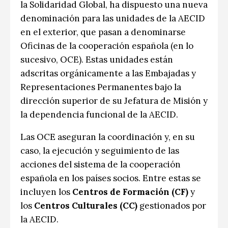
la Solidaridad Global, ha dispuesto una nueva
CCE en el interior/libros
Exposiciones
denominación para las unidades de la AECID
en el exterior, que pasan a denominarse
Espacio itinerante de lectura infantil
Formación
Oficinas de la cooperación española (en lo
Género y Diversidad
sucesivo, OCE). Estas unidades están
adscritas orgánicamente a las Embajadas y
Infantil y Juvenil
Representaciones Permanentes bajo la
dirección superior de su Jefatura de Misión y
Letras
la dependencia funcional de la AECID.
Medio Ambiente
Las OCE aseguran la coordinación y, en su
Música
caso, la ejecución y seguimiento de las
acciones del sistema de la cooperación
Sin categoría
española en los países socios. Entre estas se
incluyen los
Centros de Formación (CF)
y
los
Centros Culturales (CC)
gestionados por
la AECID.