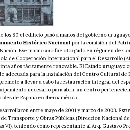
e los 80 el edificio pasó a manos del gobierno uruguayo
umento Histórico Nacional
por la comisión del Patr
a Nación. Ese mismo año fue otorgado en régimen de Co
ola de Cooperación Internacional para el Desarrollo (
inta años tácitamente renovable. El Estado uruguayo of
e adecuada para la instalación del Centro Cultural de 
omete a llevar a cabo la restauración integral del espa
quipamiento necesario para abrir un centro pertenecien
rales de España en Iberoamérica.
desarrollaron entre mayo de 2001 y marzo de 2003. Estu
o de Transporte y Obras Públicas (Dirección Nacional d
s VI), teniendo como representante al Arq. Gustavo Pre