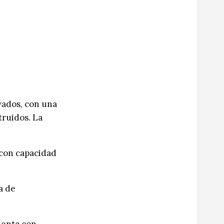
evados, con una
truidos. La
 con capacidad
a de
cuenta con