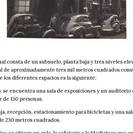
tual consta de un subsuelo, planta baja y tres niveles el
tal de aproximadamente tres mil metros cuadrados cons
e los diferentes espacios es la siguiente:
, se encuentra una sala de exposiciones y un auditorio
r de 150 personas.
aja, recepción, estacionamiento para bicicletas y una sal
de 230 metros cuadrados.
iso, se ubican un aula, la cafetería y la Mediateca que 