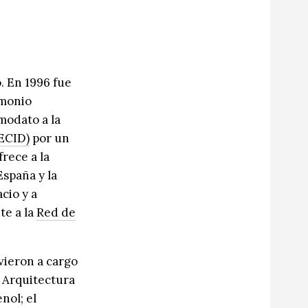
. En 1996 fue
imonio
modato a la
AECID)
por un
rece a la
España y la
cio y a
te a la
Red de
vieron a cargo
e Arquitectura
nol; el