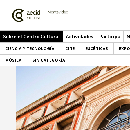
Sobre el Centro Cultural
Actividades
Participa
N
CIENCIA Y TECNOLOGÍA
CINE
ESCÉNICAS
EXPO
MÚSICA
SIN CATEGORÍA
Sobre el Centro Cultural
Red AECID
Actividades
Equipo
> Ir a Actividades
Participa
Instalaciones
Esta semana
Envíanos tu propuesta
Noticias
Visítanos
Inscripciones
Buzón de sugerencias
Convocatorias