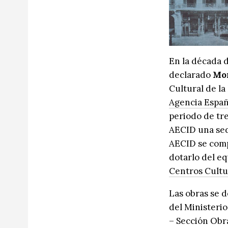
Música
Música
Sin categoría
Sin categoría
En la década d
declarado
Mon
Cultural de l
Agencia Españ
periodo de tre
AECID una sed
AECID se compr
dotarlo del e
Centros Cultu
Las obras se 
del Ministeri
– Sección Obra