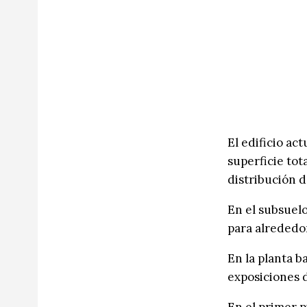
El edificio ac
superficie to
distribución d
En el subsuelo
para alrededo
En la planta b
exposiciones 
En el primer p