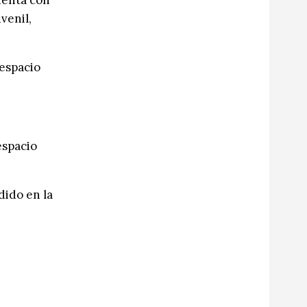
venil,
 espacio
espacio
dido en la