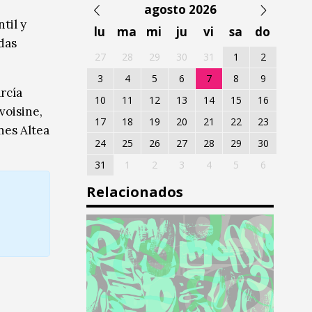
agosto 2026
til y
lu
ma
mi
ju
vi
sa
do
adas
27
28
29
30
31
1
2
3
4
5
6
7
8
9
rcía
10
11
12
13
14
15
16
voisine,
17
18
19
20
21
22
23
nes Altea
24
25
26
27
28
29
30
31
1
2
3
4
5
6
Relacionados