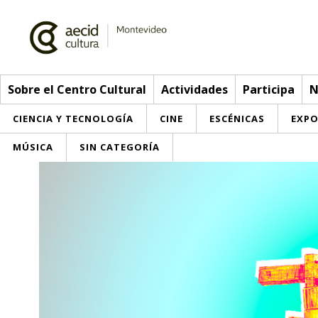
Sobre el Centro Cultural
Actividades
Participa
N
CIENCIA Y TECNOLOGÍA
CINE
ESCÉNICAS
EXPO
MÚSICA
SIN CATEGORÍA
Sobre el Centro Cultural
Red AECID
Actividades
Equipo
> Ir a Actividades
Participa
Instalaciones
Esta semana
Envíanos tu propuesta
Noticias
Visítanos
Inscripciones
Buzón de sugerencias
Convocatorias