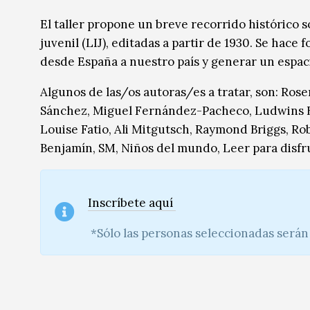
Música
Música
El taller propone un b
reve recorrido histórico so
juvenil (LIJ), editadas a partir de 1930. Se hace 
Sin categoría
Sin categoría
desde España a nuestro país y generar un espacio
Algunos de las/os autoras/es a tratar, son: Rose
Sánchez, Miguel Fernández-Pacheco, Ludwins Be
Louise Fatio, Ali Mitgutsch, Raymond Briggs, Rob
Benjamín, SM, Niños del mundo, Leer para disfru
Inscríbete aquí
*Sólo las personas seleccionadas serán 