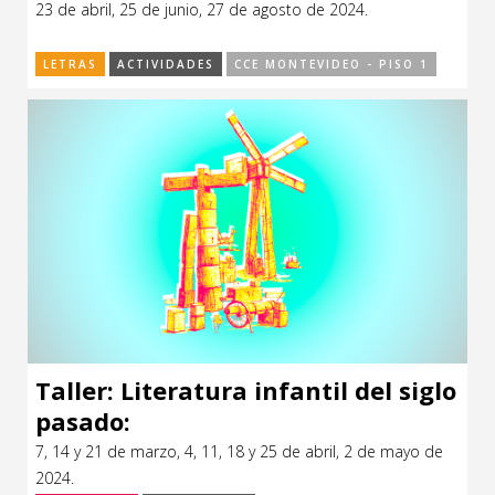
23 de abril, 25 de junio, 27 de agosto de 2024.
CCE en el interior/libros
Exposiciones
LETRAS
ACTIVIDADES
CCE MONTEVIDEO - PISO 1
Espacio itinerante de lectura infantil
Formación
Género y Diversidad
Infantil y Juvenil
Letras
Medio Ambiente
Música
Sin categoría
Taller: Literatura infantil del siglo
pasado:
7, 14 y 21 de marzo, 4, 11, 18 y 25 de abril, 2 de mayo de
2024.