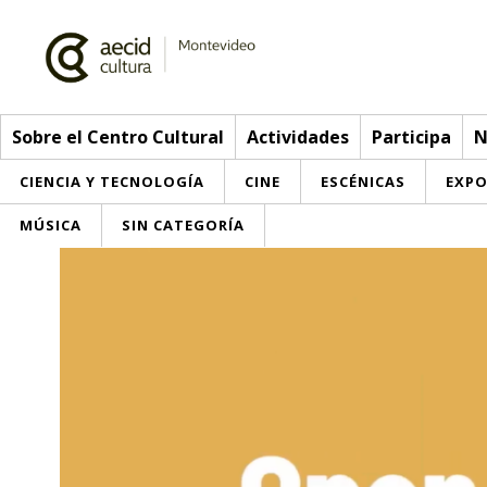
Sobre el Centro Cultural
Actividades
Participa
N
CIENCIA Y TECNOLOGÍA
CINE
ESCÉNICAS
EXPO
MÚSICA
SIN CATEGORÍA
Sobre el Centro Cultural
Red AECID
Actividades
Equipo
> Ir a Actividades
Participa
Instalaciones
Esta semana
Envíanos tu propuesta
Noticias
Visítanos
Inscripciones
Buzón de sugerencias
Convocatorias