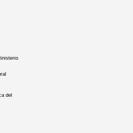
nisterio
ral
ca del