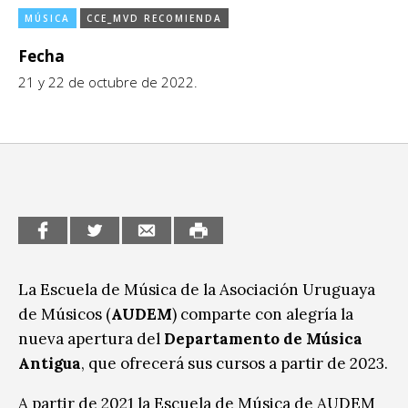
MÚSICA
CCE_MVD RECOMIENDA
CCE en el interior/libros
Exposiciones
Fecha
Espacio itinerante de lectura infantil
Formación
21 y 22 de octubre de 2022.
Género y Diversidad
Infantil y Juvenil
Letras
Medio Ambiente
Música
La Escuela de Música de la Asociación Uruguaya
de Músicos (
AUDEM
) comparte con alegría la
Sin categoría
nueva apertura del
Departamento de Música
Antigua
, que ofrecerá sus cursos a partir de 2023.
A partir de 2021 la Escuela de Música de AUDEM