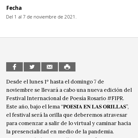
Fecha
CCE en el interior/libros
Exposiciones
Del 1 al 7 de noviembre de 2021.
Espacio itinerante de lectura infantil
Formación
Género y Diversidad
Infantil y Juvenil
Letras
Medio Ambiente
Desde el lunes 1º hasta el domingo 7 de
noviembre se llevará a cabo una nueva edición del
Música
Festival Internacional de Poesía Rosario
#FIPR
.
Este año, bajo el lema “𝐏𝐎𝐄𝐒𝐈́𝐀 𝐄𝐍 𝐋𝐀𝐒 𝐎𝐑𝐈𝐋𝐋𝐀𝐒”,
Sin categoría
el festival será la orilla que deberemos atravesar
para comenzar a salir de lo virtual y caminar hacia
la presencialidad en medio de la pandemia.