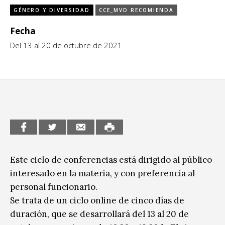
GÉNERO Y DIVERSIDAD
CCE_MVD RECOMIENDA
CCE en el interior/libros
Exposiciones
Fecha
Espacio itinerante de lectura infantil
Formación
Del 13 al 20 de octubre de 2021.
Género y Diversidad
Infantil y Juvenil
Letras
Medio Ambiente
Música
Este ciclo de conferencias está dirigido al público
interesado en la materia, y con preferencia al
Sin categoría
personal funcionario.
Se trata de un ciclo online de cinco días de
duración, que se desarrollará del 13 al 20 de