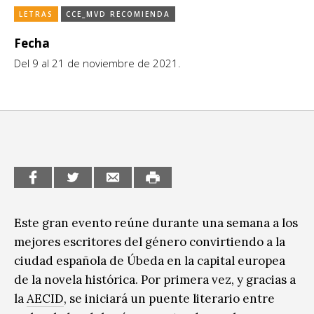
LETRAS
CCE_MVD RECOMIENDA
CCE en el interior/libros
Exposiciones
Fecha
Espacio itinerante de lectura infantil
Formación
Del 9 al 21 de noviembre de 2021.
Género y Diversidad
Infantil y Juvenil
Letras
Medio Ambiente
Música
Este gran evento reúne durante una semana a los
mejores escritores del género convirtiendo a la
Sin categoría
ciudad española de Úbeda en la capital europea
de la novela histórica. Por primera vez, y gracias a
la
AECID
, se iniciará un puente literario entre