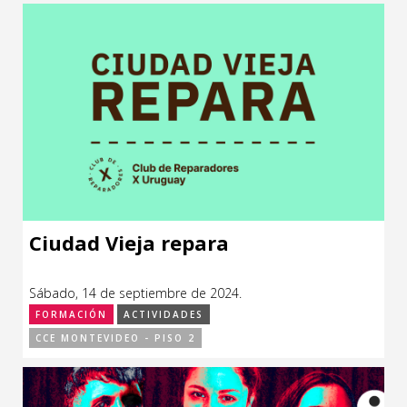
CCE en el interior/libros
Exposiciones
Espacio itinerante de lectura infantil
Formación
Género y Diversidad
Infantil y Juvenil
Letras
Medio Ambiente
Ciudad Vieja repara
Música
Sábado, 14 de septiembre de 2024.
Sin categoría
FORMACIÓN
ACTIVIDADES
CCE MONTEVIDEO - PISO 2