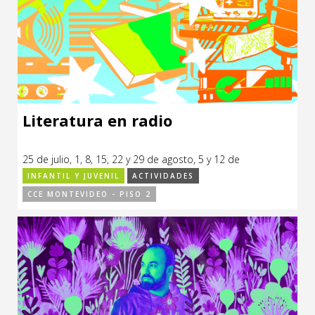
Literatura en radio
25 de julio, 1, 8, 15, 22 y 29 de agosto, 5 y 12 de
septiembre de 2024.
INFANTIL Y JUVENIL
ACTIVIDADES
CCE MONTEVIDEO - PISO 2