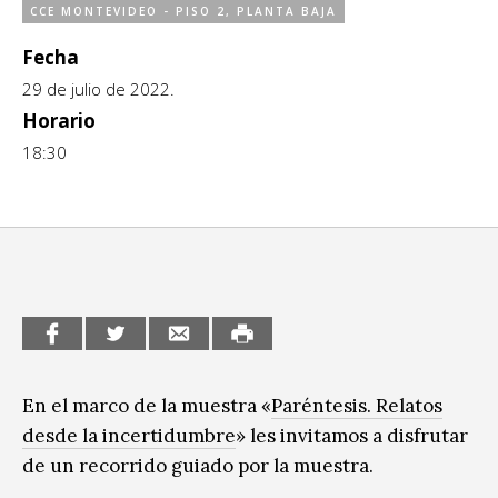
CCE MONTEVIDEO - PISO 2, PLANTA BAJA
CCE en el interior/libros
Exposiciones
Fecha
Espacio itinerante de lectura infantil
29 de julio de 2022.
Formación
Horario
Género y Diversidad
18:30
Infantil y Juvenil
Letras
Medio Ambiente
Música
Sin categoría
En el marco de la muestra «
Paréntesis. Relatos
desde la incertidumbre
» les invitamos a disfrutar
de un recorrido guiado por la muestra.