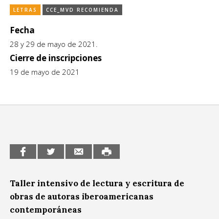
LETRAS
CCE_MVD RECOMIENDA
CCE en el interior/libros
Exposiciones
Fecha
Espacio itinerante de lectura infantil
Formación
28 y 29 de mayo de 2021.
Género y Diversidad
Cierre de inscripciones
19 de mayo de 2021
Infantil y Juvenil
Letras
Medio Ambiente
Música
Sin categoría
Taller intensivo de lectura y escritura de
obras de autoras iberoamericanas
contemporáneas