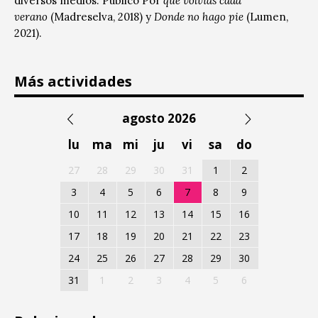
diversos medios. Publicó Por
qué volvías cada
verano
(Madreselva, 2018) y
Donde no hago pie
(Lumen,
2021).
Más actividades
agosto 2026
lu
ma
mi
ju
vi
sa
do
27
28
29
30
31
1
2
3
4
5
6
7
8
9
10
11
12
13
14
15
16
17
18
19
20
21
22
23
24
25
26
27
28
29
30
31
1
2
3
4
5
6