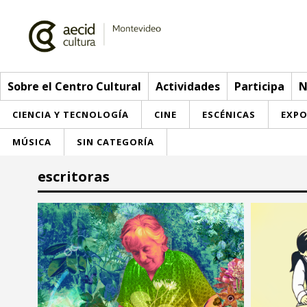
Sobre el Centro Cultural
Actividades
Participa
N
CIENCIA Y TECNOLOGÍA
CINE
ESCÉNICAS
EXPO
MÚSICA
SIN CATEGORÍA
Sobre el Centro Cultural
escritoras
Red AECID
Actividades
Equipo
> Ir a Actividades
Participa
Instalaciones
Esta semana
Envíanos tu propuesta
Noticias
Visítanos
Inscripciones
Buzón de sugerencias
Convocatorias