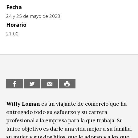
Escénicas
Fecha
CCE en el interior/libros
Exposiciones
24 y 25 de mayo de 2023.
Espacio itinerante de lectura infantil
Horario
Formación
21:00
Género y Diversidad
Infantil y Juvenil
Letras
Medio Ambiente
Música
Willy Loman
es un viajante de comercio que ha
Sin categoría
entregado todo su esfuerzo y su carrera
profesional a la empresa para la que trabaja. Su
único objetivo es darle una vida mejor a su familia,
su mujer y sus dos hijos, que le adoran y a los que