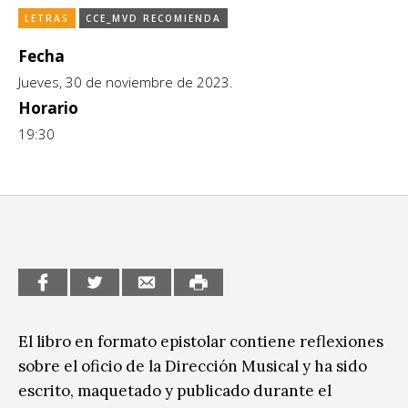
LETRAS
CCE_MVD RECOMIENDA
CCE en el interior/libros
Exposiciones
Fecha
Espacio itinerante de lectura infantil
Formación
Jueves, 30 de noviembre de 2023.
Género y Diversidad
Horario
19:30
Infantil y Juvenil
Letras
Medio Ambiente
Música
Sin categoría
El libro en formato epistolar contiene reflexiones
sobre el oficio de la Dirección Musical y ha sido
escrito, maquetado y publicado durante el