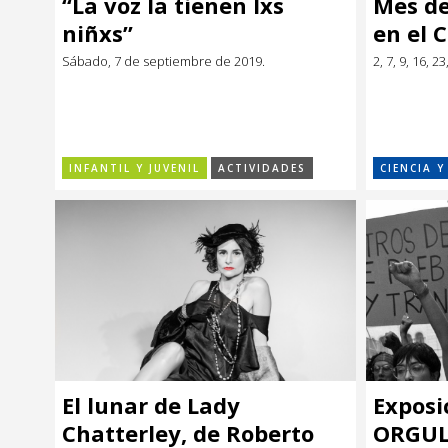
“La voz la tienen lxs
Mes de
Música
Música
niñxs”
en el C
Sábado, 7 de septiembre de 2019.
2, 7, 9, 16, 
Sin categoría
Sin categoría
INFANTIL Y JUVENIL
ACTIVIDADES
CIENCIA 
El lunar de Lady
Exposi
Chatterley, de Roberto
ORGUL