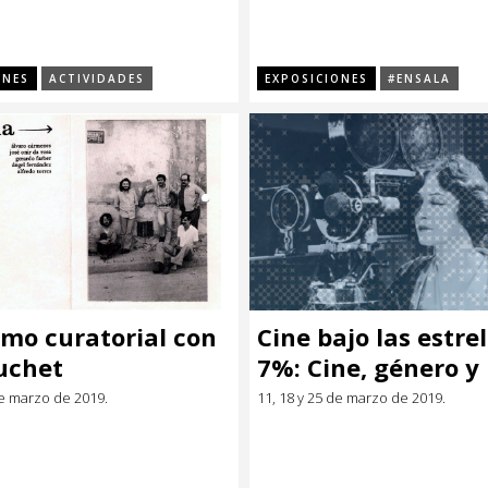
ONES
ACTIVIDADES
EXPOSICIONES
#ENSALA
smo curatorial con
Cine bajo las estrel
uchet
7%: Cine, género y
dirección de fotog
e marzo de 2019.
11, 18 y 25 de marzo de 2019.