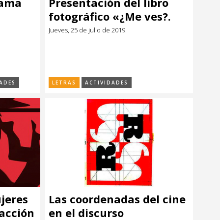
rama
Presentación del libro
fotográfico «¿Me ves?.
Ciudadanas
Jueves, 25 de julio de 2019.
Afrouruguayas»
ADES
LETRAS
ACTIVIDADES
ujeres
Las coordenadas del cine
 acción
en el discurso