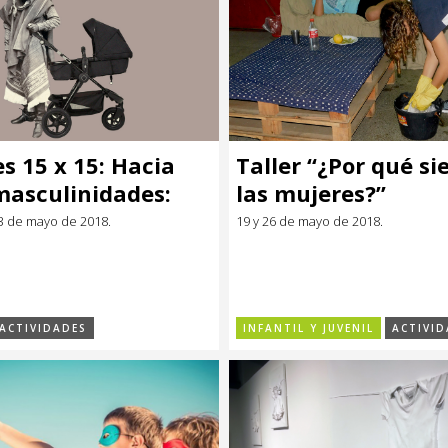
s 15 x 15: Hacia
Taller “¿Por qué s
masculinidades:
las mujeres?”
mar, abolir,
3 de mayo de 2018.
19 y 26 de mayo de 2018.
ormar?
ACTIVIDADES
INFANTIL Y JUVENIL
ACTIVID