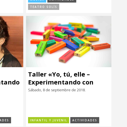
TEATRO SOLÍS
Taller «Yo, tú, elle –
ntando
Experimentando con
arte”
Sábado, 8 de septiembre de 2018.
ADES
INFANTIL Y JUVENIL
ACTIVIDADES