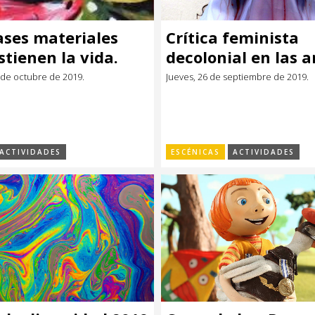
ases materiales
Crítica feminista
stienen la vida.
decolonial en las a
ctivas
con la brasilera La
 de octubre de 2019.
Jueves, 26 de septiembre de 2019.
inistas”
Ferreira ( BR)
ACTIVIDADES
ESCÉNICAS
ACTIVIDADES