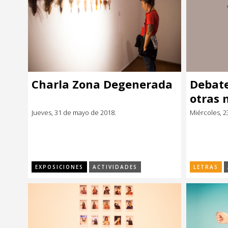
Charla Zona Degenerada
Debate
otras 
¿refor
Jueves, 31 de mayo de 2018.
Miércoles, 2
transf
EXPOSICIONES
ACTIVIDADES
LETRAS