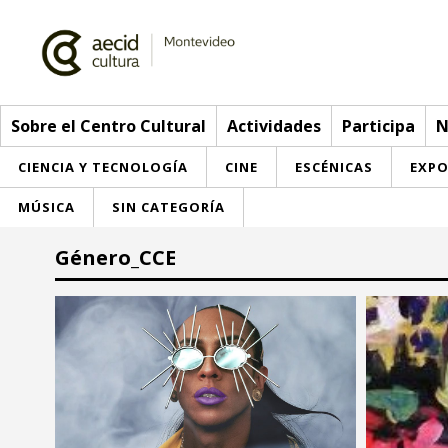
Sobre el Centro Cultural
Actividades
Participa
N
CIENCIA Y TECNOLOGÍA
CINE
ESCÉNICAS
EXPO
MÚSICA
SIN CATEGORÍA
Sobre el Centro Cultural
Género_CCE
Red AECID
Actividades
Equipo
> Ir a Actividades
Participa
Instalaciones
Esta semana
Envíanos tu propuesta
Noticias
Visítanos
Inscripciones
Buzón de sugerencias
Convocatorias