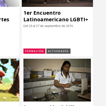
1er Encuentro
rtes
Latinoamericano LGBTI+
rissa
de Circo / Talleres
Del 23 al 27 de septiembre de 2019.
FORMACIÓN
ACTIVIDADES