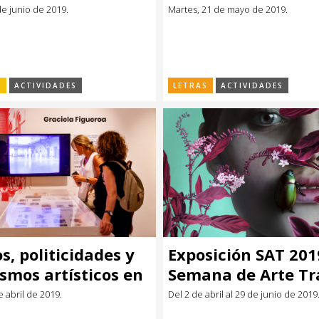
en los sesenta y s
de junio de 2019.
Martes, 21 de mayo de 2019.
latinoamericanos”
Elisa Pérez Buchell
Yauguru editorial
S
ACTIVIDADES
LETRAS
ACTIVIDADES
s, politicidades y
Exposición SAT 201
smos artísticos en
Semana de Arte Tr
y 70 con Elisa Pérez
e abril de 2019.
Del 2 de abril al 29 de junio de 2019
li