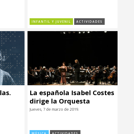
INFANTIL Y JUVENIL
ACTIVIDADES
las.
La española Isabel Costes
dirige la Orquesta
rafía
Filarmónica en el Día
Jueves, 7 de marzo de 2019.
Internacional de la Mujer
MÚSICA
ACTIVIDADES