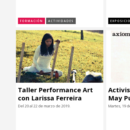
situación de
dependencia*
FORMACIÓN
ACTIVIDADES
EXPOSICI
Taller Performance Art
Activi
con Larissa Ferreira
May P
(Brasil)
Del 20 al 22 de marzo de 2019.
Martes, 19 d