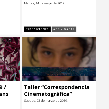
etenta
fundacional del estado-
Martes, 14 de mayo de 2019.
 de
nación con Ángela López
i y
Ruiz
EXPOSICIONES
ACTIVIDADES
9 /
Taller “Correspondencia
ans
Cinematográfica”
.
Sábado, 23 de marzo de 2019.