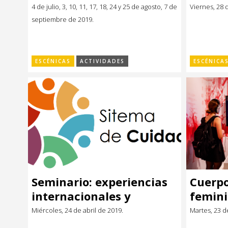
Santiago (España)
4 de julio, 3, 10, 11, 17, 18, 24 y 25 de agosto, 7 de
Viernes, 28 
septiembre de 2019.
ESCÉNICAS
ACTIVIDADES
ESCÉNICA
Seminario: experiencias
Cuerpo
internacionales y
femini
desafíos locales para el
los 60 
Miércoles, 24 de abril de 2019.
Martes, 23 d
cuidado de personas en
Buchel