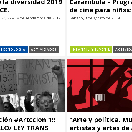
 la diversidad 2019
Carambola – Prog
CE.
de cine para niñxs:
Género
23, 24, 27 y 28 de septiembre de 2019.
Sábado, 3 de agosto de 2019.
Y TECNOLOGÍA
ACTIVIDADES
INFANTIL Y JUVENIL
ACTIVID
ción #Artccion 1::
“Arte y política. M
LO/ LEY TRANS
artistas y artes de