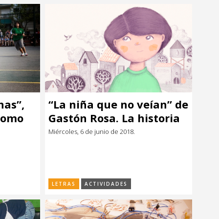
has”,
“La niña que no veían” de
 como
Gastón Rosa. La historia
de una niña transgénero
Miércoles, 6 de junio de 2018.
LETRAS
ACTIVIDADES