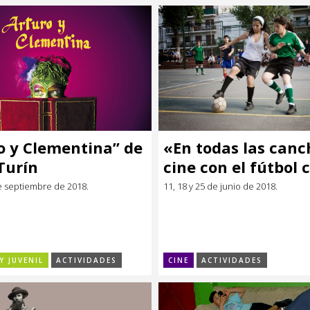
o y Clementina” de
«En todas las canc
Turín
cine con el fútbol
telón de fondo
e septiembre de 2018.
11, 18 y 25 de junio de 2018.
Y JUVENIL
ACTIVIDADES
CINE
ACTIVIDADES