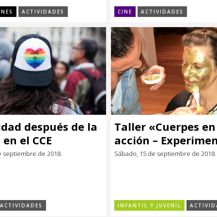
ONES
ACTIVIDADES
CINE
ACTIVIDADES
idad después de la
Taller «Cuerpes en
 en el CCE
acción – Experime
con arte”
e septiembre de 2018.
Sábado, 15 de septiembre de 2018.
ACTIVIDADES
INFANTIL Y JUVENIL
ACTIVID