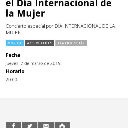
el Día Internacional de
CCE en el interior/libros
Exposiciones
la Mujer
Espacio itinerante de lectura infantil
Formación
Concierto especial por DÍA INTERNACIONAL DE LA
MUJER
Género y Diversidad
MÚSICA
ACTIVIDADES
TEATRO SOLÍS
Infantil y Juvenil
Fecha
Letras
Jueves, 7 de marzo de 2019.
Medio Ambiente
Horario
20:00
Música
Sin categoría