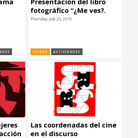
rama
Presentación del libro
fotográfico “¿Me ves?.
Ciudadanas
Thursday, July 25, 2019.
Afrouruguayas”
ADES
LETRAS
ACTIVIDADES
ujeres
Las coordenadas del cine
 acción
en el discurso