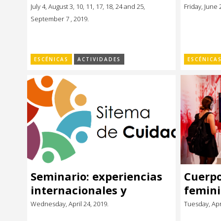
Santiago (España)
July 4, August 3, 10, 11, 17, 18, 24 and 25,
Friday, June 
September 7 , 2019.
ESCÉNICAS
ACTIVIDADES
ESCÉNICA
Seminario: experiencias
Cuerpo
internacionales y
femini
desafíos locales para el
los 60 
Wednesday, April 24, 2019.
Tuesday, Apri
cuidado de personas en
Buchel