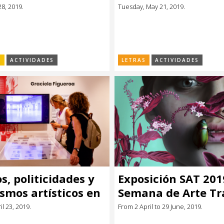
en los sesenta y s
28, 2019.
Tuesday, May 21, 2019.
latinoamericanos”
Elisa Pérez Buchell
Yauguru editorial
S
ACTIVIDADES
LETRAS
ACTIVIDADES
s, politicidades y
Exposición SAT 201
smos artísticos en
Semana de Arte Tr
y 70 con Elisa Pérez
l 23, 2019.
From 2 April to 29 June, 2019.
li