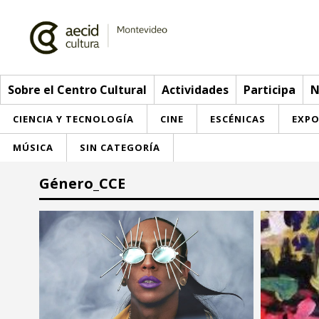
Sobre el Centro Cultural
Actividades
Participa
N
CIENCIA Y TECNOLOGÍA
CINE
ESCÉNICAS
EXPO
MÚSICA
SIN CATEGORÍA
Sobre el Centro Cultural
Género_CCE
Red AECID
Actividades
Equipo
> Go to Actividades
Participa
Instalaciones
This week
Envíanos tu propuesta
Noticias
Visítanos
Inscriptions
Buzón de sugerencias
Convocatorias