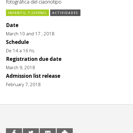
fotográfica del ciaonotipo
CCE en el interior/libros
Exposiciones
INFANTIL Y JUVENIL
ACTIVIDADES
Espacio itinerante de lectura infantil
Formación
Date
March 10 and 17 , 2018.
Género y Diversidad
Schedule
Infantil y Juvenil
De 14 a 16 hs.
Registration due date
Letras
March 9, 2018
Admission list release
Medio Ambiente
February 7, 2018
Música
Sin categoría