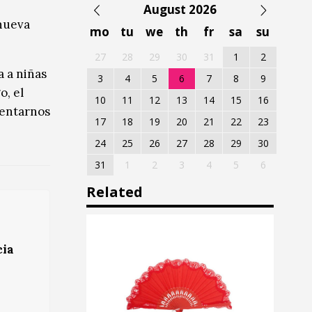
August 2026
 nueva
mo
tu
we
th
fr
sa
su
27
28
29
30
31
1
2
 a niñas
3
4
5
6
7
8
9
o, el
10
11
12
13
14
15
16
nventarnos
17
18
19
20
21
22
23
24
25
26
27
28
29
30
31
1
2
3
4
5
6
Related
cia