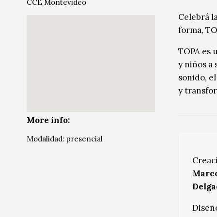
CCE Montevideo
Música
Música
Celebrá l
forma, TO
Sin categoría
Sin categoría
TOPA es u
y niños a
sonido, el
y transfo
More info:
Modalidad: presencial
Creac
Marc
Delga
Diseñ