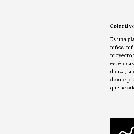
Colecti
Es una pla
niños, ni
proyecto p
escénicas 
danza, la
donde pr
que se ad