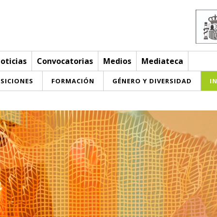
oticias
Convocatorias
Medios
Mediateca
SICIONES
FORMACIÓN
GÉNERO Y DIVERSIDAD
I