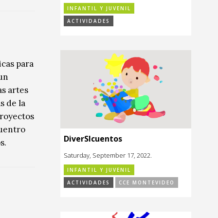
INFANTIL Y JUVENIL
ACTIVIDADES
icas para
 un
as artes
s de la
proyectos
uentro
DiverSIcuentos
s.
Saturday, September 17, 2022.
INFANTIL Y JUVENIL
ACTIVIDADES
CCE MONTEVIDEO