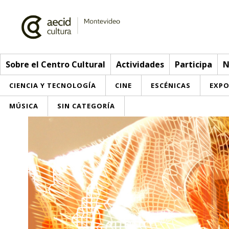
Sobre el Centro Cultural
Actividades
Participa
N
CIENCIA Y TECNOLOGÍA
CINE
ESCÉNICAS
EXPO
MÚSICA
SIN CATEGORÍA
Sobre el Centro Cultural
Red AECID
Actividades
Equipo
> Go to Actividades
Participa
Instalaciones
This week
Envíanos tu propuesta
Noticias
Visítanos
Inscriptions
Buzón de sugerencias
Convocatorias