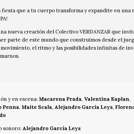
a fiesta que a tu cuerpo transforma y expandite en una
PA!
na nueva creación del Colectivo VERDANZAR que invita
 ser parte de este mundo que construimos desde el jueg
 movimiento, el ritmo y las posibilidades infinitas de i
rmarnos.
ión y en escena:
Macarena Prada
,
Valentina Kaplan
,
o Penna
,
Maite Scala
,
Alejandro García Leys
,
Floren
do
o sonoro:
Alejandro García Leys