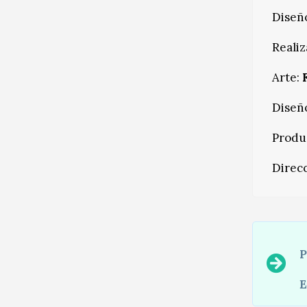
Diseñ
Realiz
Arte:
Diseñ
Produ
Direc
P
E