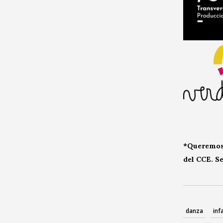
*Queremos 
del CCE. S
danza
infa