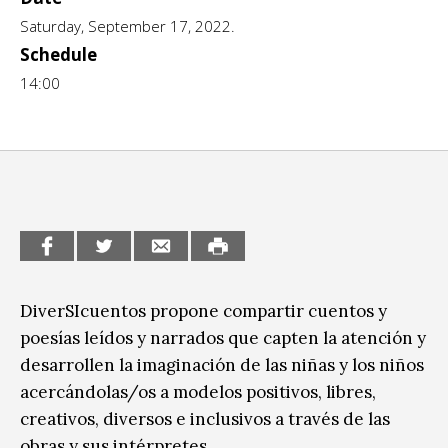
Saturday, September 17, 2022.
CCE en el interior/libros
Exposiciones
Schedule
Espacio itinerante de lectura infantil
Formación
14:00
Género y Diversidad
Infantil y Juvenil
Letras
Medio Ambiente
Música
DiverSIcuentos propone compartir cuentos y
poesías leídos y narrados que capten la atención y
Sin categoría
desarrollen la imaginación de las niñas y los niños
acercándolas/os a modelos positivos, libres,
creativos, diversos e inclusivos a través de las
obras y sus intérpretes.