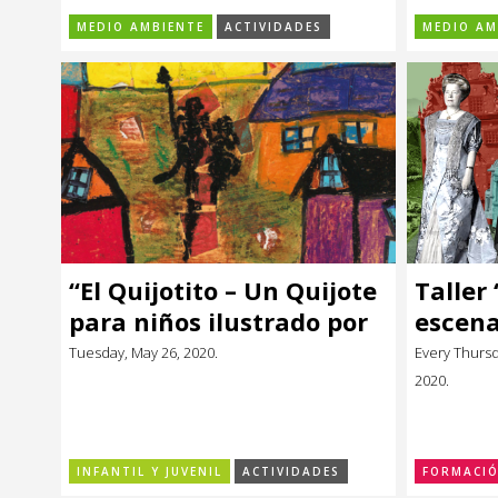
MEDIO AMBIENTE
ACTIVIDADES
MEDIO AM
“El Quijotito – Un Quijote
Taller 
para niños ilustrado por
escena
niños de Montevideo”
Tuesday, May 26, 2020.
Every Thurs
2020.
INFANTIL Y JUVENIL
ACTIVIDADES
FORMACI