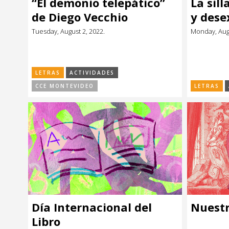
“El demonio telepático”
La sill
Música
Música
de Diego Vecchio
y desex
Tuesday, August 2, 2022.
Monday, Augu
Sin categoría
Sin categoría
LETRAS
ACTIVIDADES
CCE MONTEVIDEO
LETRAS
Día Internacional del
Nuestr
Libro