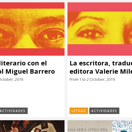
literario con el
La escritora, tradu
l Miguel Barrero
editora Valerie Mil
Montevideo
October, 2019.
From 1 to 2 October, 2019.
ACTIVIDADES
LETRAS
ACTIVIDADES