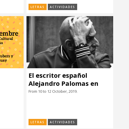
LETRAS
ACTIVIDADES
El escritor español
Alejandro Palomas en
Montevideo
From 10 to 12 October, 2019.
LETRAS
ACTIVIDADES