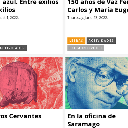
a azul. Entre exilios
150 años de Vaz Fer
ilios
Carlos y María Eug
st 1, 2022.
Thursday, June 23, 2022.
LETRAS
ACTIVIDADES
ACTIVIDADES
CCE MONTEVIDEO
os Cervantes
En la oficina de
Saramago