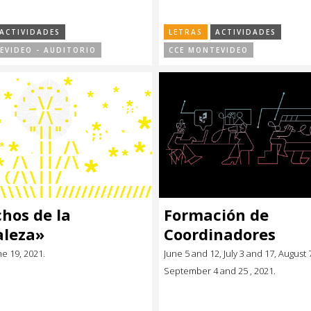
ACTIVIDADES
LETRAS
ACTIVIDADES
EVIDEO - AUDITORIO
CCE MONTEVIDEO
hos de la
Formación de
aleza»
Coordinadores
ne 19, 2021.
June 5 and 12, July 3 and 17, August 
September 4 and 25 , 2021.