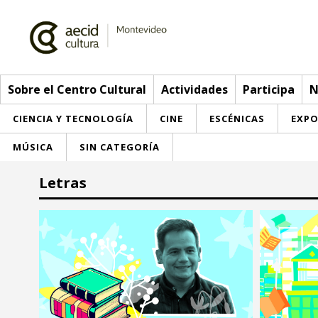
Sobre el Centro Cultural
Actividades
Participa
N
CIENCIA Y TECNOLOGÍA
CINE
ESCÉNICAS
EXPO
MÚSICA
SIN CATEGORÍA
Sobre el Centro Cultural
Letras
Red AECID
Actividades
Equipo
> Go to Actividades
Participa
Instalaciones
This week
Envíanos tu propuesta
Noticias
Visítanos
Inscriptions
Buzón de sugerencias
Convocatorias