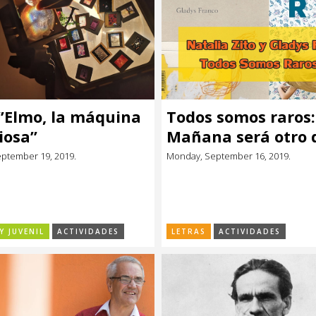
 ”Elmo, la máquina
Todos somos raros:
iosa”
Mañana será otro 
raro
eptember 19, 2019.
Monday, September 16, 2019.
Y JUVENIL
ACTIVIDADES
LETRAS
ACTIVIDADES