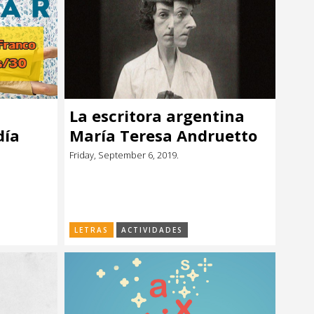
La escritora argentina
día
María Teresa Andruetto
en el CCE
Friday, September 6, 2019.
LETRAS
ACTIVIDADES