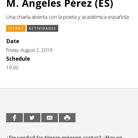
M. Ángeles Pérez (ES)
CCE en el interior/libros
Exposiciones
Una charla abierta con la poeta y académica española.
Espacio itinerante de lectura infantil
Formación
LETRAS
ACTIVIDADES
Género y Diversidad
Date
Infantil y Juvenil
Friday, August 2, 2019.
Schedule
Letras
19:00
Medio Ambiente
Música
Sin categoría
¿De verdad las tijeras quieren cortar? ¿Hay en