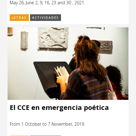
May 26, June 2, 9, 16, 23 and 30 , 2021.
CCE en el interior/libros
Exposiciones
LETRAS
ACTIVIDADES
Espacio itinerante de lectura infantil
Formación
Género y Diversidad
Infantil y Juvenil
Letras
Medio Ambiente
Música
Sin categoría
El CCE en emergencia poética
From 1 October to 7 November, 2019.