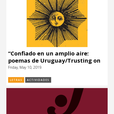
“Confiado en un amplio aire:
poemas de Uruguay/Trusting on
the wide air: poems of Uruguay”,
Friday, May 10, 2019.
de Jesse Lee Kercheval y Laura
Chalar.
LETRAS
ACTIVIDADES