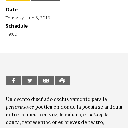
Escénicas
CCE en el interior/libros
Date
Exposiciones
Thursday, June 6, 2019.
Espacio itinerante de lectura infantil
Schedule
Formación
19:00
Género y Diversidad
Infantil y Juvenil
Letras
Medio Ambiente
Música
Sin categoría
Un evento diseñado exclusivamente para la
performance
poética en donde la poesía se articula
entre la puesta en voz, la música, el
acting
, la
danza, representaciones breves de teatro,