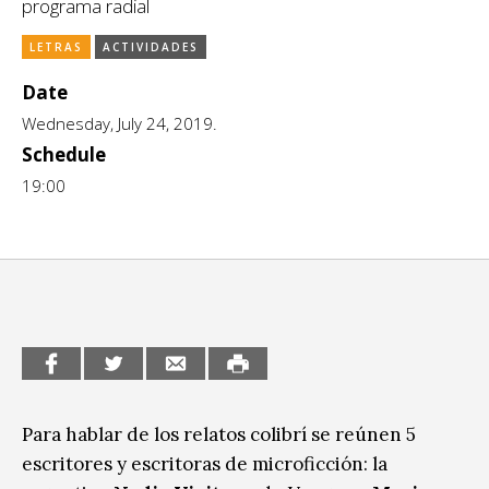
programa radial
CCE en el interior/libros
Exposiciones
LETRAS
ACTIVIDADES
Espacio itinerante de lectura infantil
Formación
Date
Wednesday, July 24, 2019.
Género y Diversidad
Schedule
Infantil y Juvenil
19:00
Letras
Medio Ambiente
Música
Sin categoría
Para hablar de los relatos colibrí se reúnen 5
escritores y escritoras de microficción: la