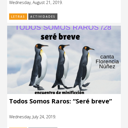
Wednesday, August 21, 2019.
CCE en el interior/libros
Exposiciones
LETRAS
ACTIVIDADES
Espacio itinerante de lectura infantil
Formación
Género y Diversidad
Infantil y Juvenil
Letras
Medio Ambiente
Música
Sin categoría
Todos Somos Raros: “Seré breve”
Wednesday, July 24, 2019.