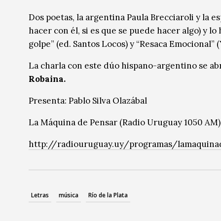
Música
Música
Dos poetas, la argentina Paula Brecciaroli y la e
hacer con él, si es que se puede hacer algo) y l
Sin categoría
Sin categoría
golpe” (ed. Santos Locos) y “Resaca Emocional” 
La charla con este dúo hispano-argentino se ab
Robaina.
Presenta: Pablo Silva Olazábal
La Máquina de Pensar (Radio Uruguay 1050 AM)
http://radiouruguay.uy/programas/lamaquin
Letras
música
Río de la Plata