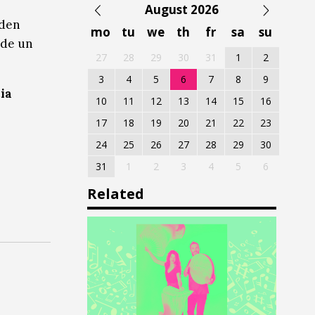
August 2026
eden
mo
tu
we
th
fr
sa
su
 de un
27
28
29
30
31
1
2
3
4
5
6
7
8
9
ia
10
11
12
13
14
15
16
17
18
19
20
21
22
23
24
25
26
27
28
29
30
31
1
2
3
4
5
6
Related