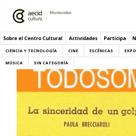
Sobre el Centro Cultural
Actividades
Participa
N
CIENCIA Y TECNOLOGÍA
CINE
ESCÉNICAS
EXPO
MÚSICA
SIN CATEGORÍA
Sobre el Centro Cultural
Red AECID
Actividades
Equipo
> Go to Actividades
Participa
Instalaciones
This week
Envíanos tu propuesta
Noticias
Visítanos
Inscriptions
Buzón de sugerencias
Convocatorias