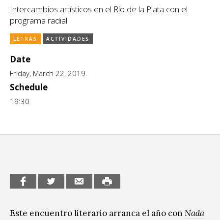
Intercambios artísticos en el Río de la Plata con el
CCE en el interior/libros
Exposiciones
programa radial
Espacio itinerante de lectura infantil
Formación
LETRAS
ACTIVIDADES
Género y Diversidad
Date
Friday, March 22, 2019.
Infantil y Juvenil
Schedule
19:30
Letras
Medio Ambiente
Música
Sin categoría
Este encuentro literario arranca el año con
Nada