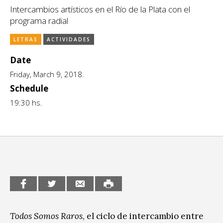
Intercambios artísticos en el Río de la Plata con el
CCE en el interior/libros
Exposiciones
programa radial
Espacio itinerante de lectura infantil
Formación
LETRAS
ACTIVIDADES
Género y Diversidad
Date
Friday, March 9, 2018.
Infantil y Juvenil
Schedule
19:30 hs.
Letras
Medio Ambiente
Música
Sin categoría
Todos Somos Raros
, el ciclo de intercambio entre