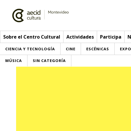
Sobre el Centro Cultural
Actividades
Participa
N
CIENCIA Y TECNOLOGÍA
CINE
ESCÉNICAS
EXPO
MÚSICA
SIN CATEGORÍA
Sobre el Centro Cultural
Red AECID
Actividades
Equipo
> Go to Actividades
Participa
Instalaciones
This week
Envíanos tu propuesta
Noticias
Visítanos
Inscriptions
Buzón de sugerencias
Convocatorias