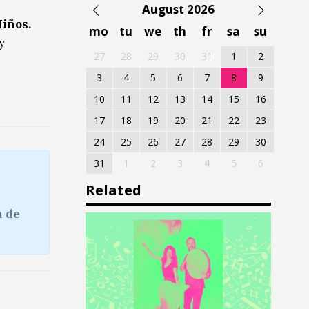
August 2026
Niños
.
mo
tu
we
th
fr
sa
su
y
27
28
29
30
31
1
2
3
4
5
6
7
8
9
10
11
12
13
14
15
16
17
18
19
20
21
22
23
24
25
26
27
28
29
30
31
1
2
3
4
5
6
Related
n de