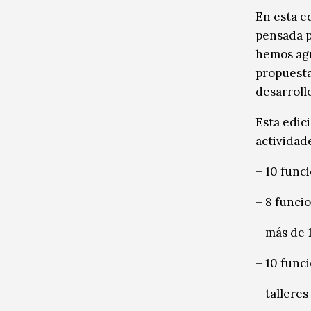
En esta e
pensada po
hemos agr
propuesta
desarrollo
Esta edici
actividad
– 10 funci
– 8 funci
– más de 
– 10 funci
– talleres