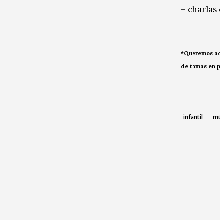
– charlas
*Queremos adv
de tomas en p
infantil
mú