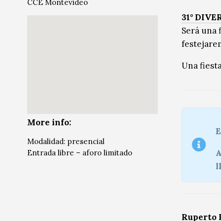
CCE Montevideo
Música
Música
31° DIVE
Será una 
Sin categoría
Sin categoría
festejare
Una fiesta
More info:
E
Modalidad: presencial
A
Entrada libre – aforo limitado
l
Ruperto 