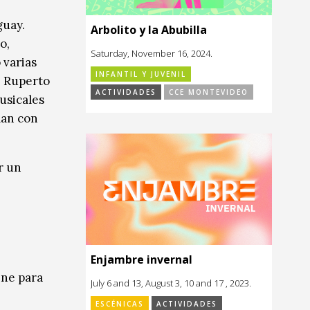
guay.
Arbolito y la Abubilla
o,
Saturday, November 16, 2024.
 varias
INFANTIL Y JUVENIL
. Ruperto
ACTIVIDADES
CCE MONTEVIDEO
usicales
lan con
r un
Enjambre invernal
ine para
July 6 and 13, August 3, 10 and 17 , 2023.
ESCÉNICAS
ACTIVIDADES