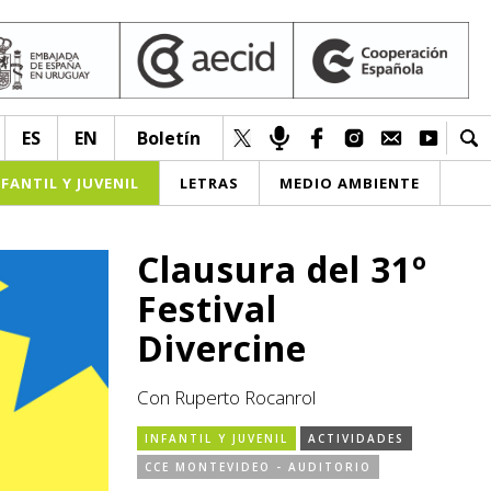
ES
EN
Boletín
NFANTIL Y JUVENIL
LETRAS
MEDIO AMBIENTE
Clausura del 31º
Festival
Divercine
Con Ruperto Rocanrol
INFANTIL Y JUVENIL
ACTIVIDADES
CCE MONTEVIDEO - AUDITORIO