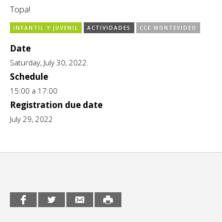
Topa!
CCE en el interior/libros
Exposiciones
INFANTIL Y JUVENIL
ACTIVIDADES
CCE MONTEVIDEO
Espacio itinerante de lectura infantil
Formación
Date
Género y Diversidad
Saturday, July 30, 2022.
Schedule
Infantil y Juvenil
15:00 a 17:00
Registration due date
Letras
July 29, 2022
Medio Ambiente
Música
Sin categoría