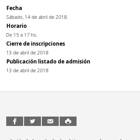
Fecha
CCE en el interior/libros
Exposiciones
Sábado, 14 de abril de 2018.
Espacio itinerante de lectura infantil
Formación
Horario
De 15 a 17 hs.
Género y Diversidad
Cierre de inscripciones
Infantil y Juvenil
13 de abril de 2018
Publicación listado de admisión
Letras
13 de abril de 2018
Medio Ambiente
Música
Sin categoría