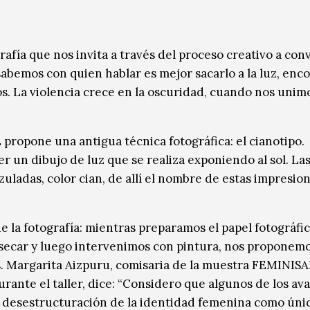
grafía que nos invita a través del proceso creativo a con
sabemos con quien hablar es mejor sacarlo a la luz, enc
s. La violencia crece en la oscuridad, cuando nos unimo
E propone una antigua técnica fotográfica: el cianotipo.
er un dibujo de luz que se realiza exponiendo al sol. La
uladas, color cian, de allí el nombre de estas impresio
e la fotografía: mientras preparamos el papel fotográfic
 secar y luego intervenimos con pintura, nos proponem
s. Margarita Aizpuru, comisaria de la muestra FEMINISA
rante el taller, dice: “Considero que algunos de los av
a desestructuración de la identidad femenina como única