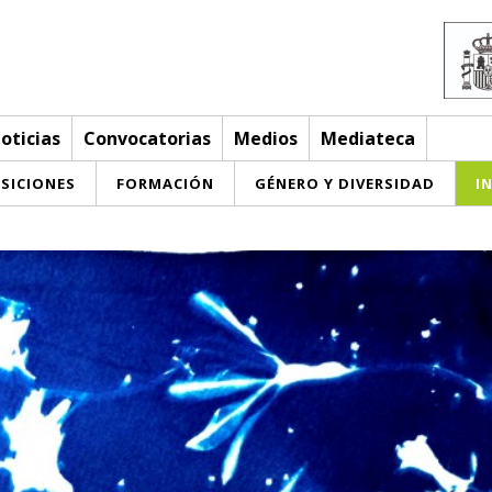
oticias
Convocatorias
Medios
Mediateca
SICIONES
FORMACIÓN
GÉNERO Y DIVERSIDAD
I