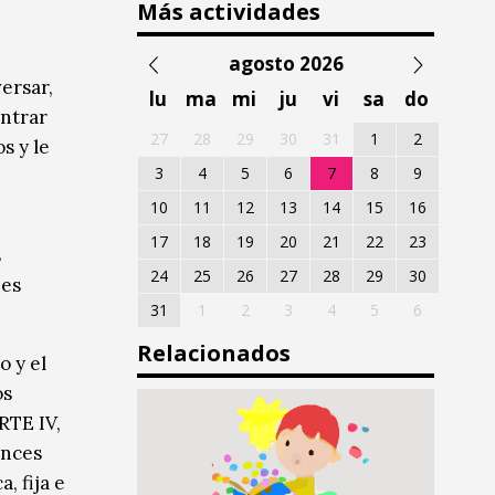
Más actividades
agosto 2026
versar,
lu
ma
mi
ju
vi
sa
do
ontrar
27
28
29
30
31
1
2
s y le
3
4
5
6
7
8
9
10
11
12
13
14
15
16
17
18
19
20
21
22
23
s
24
25
26
27
28
29
30
nes
31
1
2
3
4
5
6
Relacionados
o y el
os
RTE IV,
ances
, fija e