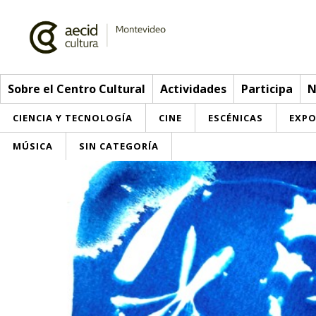
Sobre el Centro Cultural
Actividades
Participa
N
CIENCIA Y TECNOLOGÍA
CINE
ESCÉNICAS
EXPO
MÚSICA
SIN CATEGORÍA
Sobre el Centro Cultural
Red AECID
Actividades
Equipo
> Ir a Actividades
Participa
Instalaciones
Esta semana
Envíanos tu propuesta
Noticias
Visítanos
Inscripciones
Buzón de sugerencias
Convocatorias