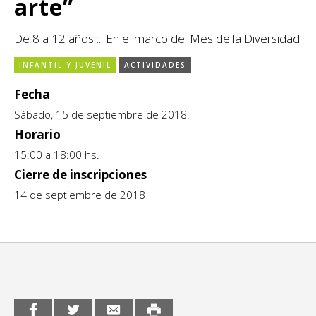
arte”
CCE en el interior/libros
Exposiciones
De 8 a 12 años ::: En el marco del Mes de la Diversidad
Espacio itinerante de lectura infantil
Formación
INFANTIL Y JUVENIL
ACTIVIDADES
Género y Diversidad
Fecha
Sábado, 15 de septiembre de 2018.
Infantil y Juvenil
Horario
15:00 a 18:00 hs.
Letras
Cierre de inscripciones
Medio Ambiente
14 de septiembre de 2018
Música
Sin categoría