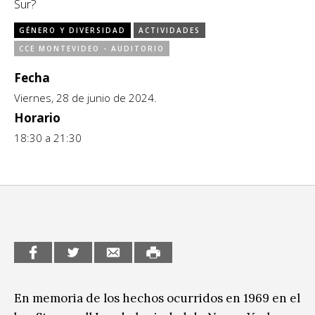
Sur?
CCE en el interior/libros
Exposiciones
GÉNERO Y DIVERSIDAD
ACTIVIDADES
Espacio itinerante de lectura infantil
CCE MONTEVIDEO - AUDITORIO
Formación
Fecha
Género y Diversidad
Viernes, 28 de junio de 2024.
Horario
Infantil y Juvenil
18:30 a 21:30
Letras
Medio Ambiente
Música
Sin categoría
En memoria de los hechos ocurridos en 1969 en el