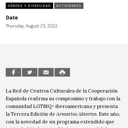
GÉNERO Y DIVERSIDAD
ACTIVIDADES
CCE en el interior/libros
Exposiciones
Date
Espacio itinerante de lectura infantil
Formación
Thursday, August 25, 2022.
Género y Diversidad
Infantil y Juvenil
Letras
Medio Ambiente
Música
La Red de Centros Culturales de la Cooperación
Española reafirma su compromiso y trabajo con la
Sin categoría
comunidad LGTBIQ+ iberoamericana y presenta
la Tercera Edición de
Armarios Abiertos
. Este año,
con la novedad de un programa extendido que