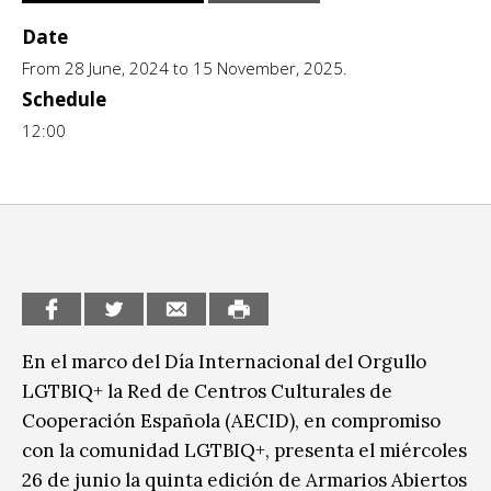
CCE en el interior/libros
Date
Exposiciones
From 28 June, 2024 to 15 November, 2025.
Espacio itinerante de lectura infantil
Formación
Schedule
12:00
Género y Diversidad
Infantil y Juvenil
Letras
Medio Ambiente
Música
En el marco del Día Internacional del Orgullo
Sin categoría
LGTBIQ+ la Red de Centros Culturales de
Cooperación Española (AECID), en compromiso
con la comunidad LGTBIQ+, presenta el miércoles
26 de junio la quinta edición de Armarios Abiertos