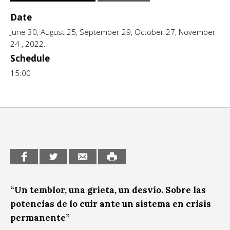
CCE en el interior/libros
Date
Exposiciones
June 30, August 25, September 29, October 27, November
Espacio itinerante de lectura infantil
Formación
24 , 2022.
Schedule
Género y Diversidad
15:00
Infantil y Juvenil
Letras
Medio Ambiente
Música
Sin categoría
“Un temblor, una grieta, un desvío. Sobre las
potencias de lo cuir ante un sistema en crisis
permanente”