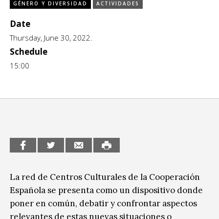
GÉNERO Y DIVERSIDAD
ACTIVIDADES
CCE en el interior/libros
Exposiciones
Date
Espacio itinerante de lectura infantil
Formación
Thursday, June 30, 2022.
Schedule
Género y Diversidad
15:00
Infantil y Juvenil
Letras
Medio Ambiente
Música
Sin categoría
La red de Centros Culturales de la Cooperación
Española se presenta como un dispositivo donde
poner en común, debatir y confrontar aspectos
relevantes de estas nuevas situaciones o