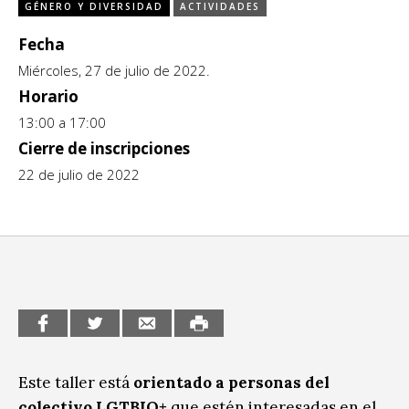
GÉNERO Y DIVERSIDAD
ACTIVIDADES
CCE en el interior/libros
Exposiciones
Fecha
Espacio itinerante de lectura infantil
Formación
Miércoles, 27 de julio de 2022.
Horario
Género y Diversidad
13:00 a 17:00
Cierre de inscripciones
Infantil y Juvenil
22 de julio de 2022
Letras
Medio Ambiente
Música
Sin categoría
Este taller está
orientado a personas del
colectivo LGTBIQ+
que estén interesadas en el