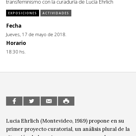
transfeminismo con la curaduría de Lucía Ehrlich
CCE en el interior/libros
Exposiciones
EXPOSICIONES
ACTIVIDADES
Espacio itinerante de lectura infantil
Fecha
Formación
Jueves, 17 de mayo de 2018.
Género y Diversidad
Horario
18:30 hs.
Infantil y Juvenil
Letras
Medio Ambiente
Música
Sin categoría
Lucia Ehrlich (Montevideo, 1989) propone en su
primer proyecto curatorial, un análisis plural de la