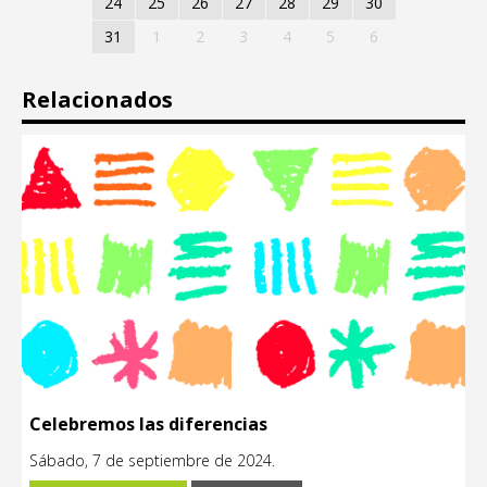
24
25
26
27
28
29
30
31
1
2
3
4
5
6
Relacionados
Celebremos las diferencias
Sábado, 7 de septiembre de 2024.