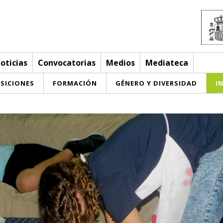
oticias
Convocatorias
Medios
Mediateca
SICIONES
FORMACIÓN
GÉNERO Y DIVERSIDAD
I