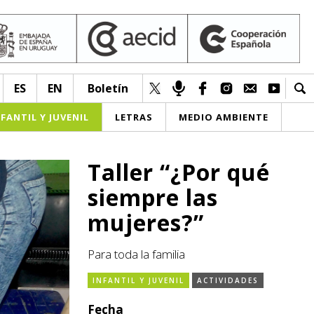
ES
EN
Boletín
NFANTIL Y JUVENIL
LETRAS
MEDIO AMBIENTE
Taller “¿Por qué
siempre las
mujeres?”
Para toda la familia
INFANTIL Y JUVENIL
ACTIVIDADES
Fecha