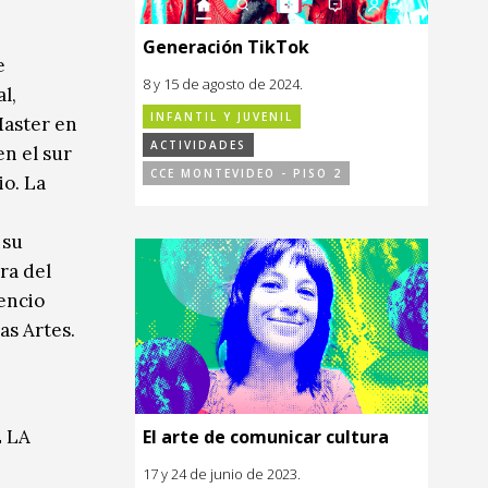
Generación TikTok
e
8 y 15 de agosto de 2024.
l,
INFANTIL Y JUVENIL
Master en
ACTIVIDADES
en el sur
CCE MONTEVIDEO - PISO 2
io. La
 su
ra del
encio
as Artes.
El arte de comunicar cultura
 LA
17 y 24 de junio de 2023.