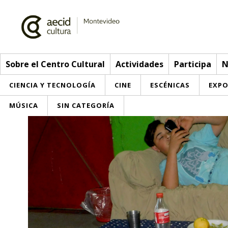
Sobre el Centro Cultural
Actividades
Participa
N
CIENCIA Y TECNOLOGÍA
CINE
ESCÉNICAS
EXPO
MÚSICA
SIN CATEGORÍA
Sobre el Centro Cultural
Red AECID
Actividades
Equipo
> Ir a Actividades
Participa
Instalaciones
Esta semana
Envíanos tu propuesta
Noticias
Visítanos
Inscripciones
Buzón de sugerencias
Convocatorias