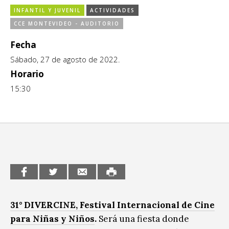
INFANTIL Y JUVENIL
ACTIVIDADES
CCE en el interior/libros
Exposiciones
CCE MONTEVIDEO - AUDITORIO
Espacio itinerante de lectura infantil
Formación
Fecha
Sábado, 27 de agosto de 2022.
Género y Diversidad
Horario
Infantil y Juvenil
15:30
Letras
Medio Ambiente
Música
Sin categoría
31° DIVERCINE, Festival Internacional de Cine
para Niñas y Niños
.
Será una fiesta donde