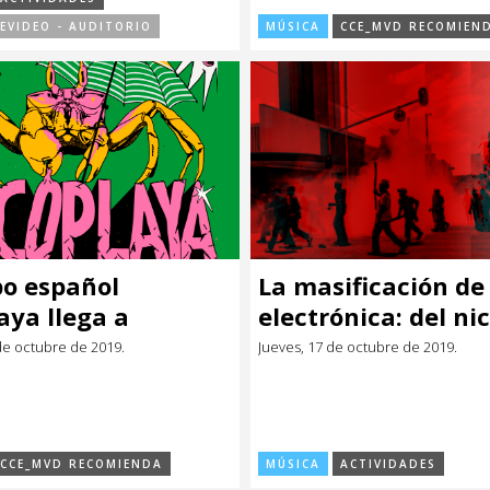
EVIDEO - AUDITORIO
MÚSICA
CCE_MVD RECOMIEN
po español
La masificación de 
aya llega a
electrónica: del ni
video
las grandes fiestas
de octubre de 2019.
Jueves, 17 de octubre de 2019.
CCE_MVD RECOMIENDA
MÚSICA
ACTIVIDADES