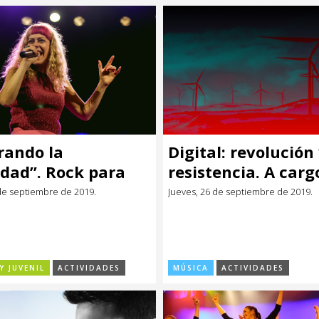
rando la
Digital: revolución
idad”. Rock para
resistencia. A carg
y niños
Javier Misa.
de septiembre de 2019.
Jueves, 26 de septiembre de 2019.
Y JUVENIL
ACTIVIDADES
MÚSICA
ACTIVIDADES