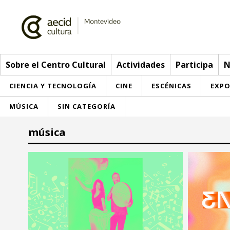
Sobre el Centro Cultural
Actividades
Participa
N
CIENCIA Y TECNOLOGÍA
CINE
ESCÉNICAS
EXPO
MÚSICA
SIN CATEGORÍA
Sobre el Centro Cultural
música
Red AECID
Actividades
Equipo
> Ir a Actividades
Participa
Instalaciones
Esta semana
Envíanos tu propuesta
Noticias
Visítanos
Inscripciones
Buzón de sugerencias
Convocatorias