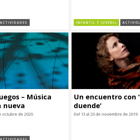
ACTIVIDADES
INFANTIL Y JUVENIL
ACTIVID
uegos – Música
Un encuentro con ‘
a nueva
duende’
lidad
de octubre de 2020.
Del 13 al 20 de noviembre de 2019.
ACTIVIDADES