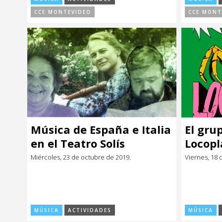
CCE MONTEVIDEO
CCE MONT
Música de España e Italia
El gru
en el Teatro Solís
Locopl
Monte
Miércoles, 23 de octubre de 2019.
Viernes, 18 
MÚSICA
ACTIVIDADES
MÚSICA