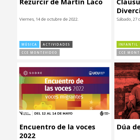
Rezurcir de Martín Laco
Clausu
Música
Música
Diverc
Viernes, 14 de octubre de 2022.
Sábado, 27 d
Sin categoría
Sin categoría
MÚSICA
ACTIVIDADES
INFANTIL 
CCE MONTEVIDEO
CCE MONT
Encuentro de la voces
Dúa de
2022