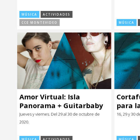
MÚSICA
ACTIVIDADES
CCE MONTEVIDEO
MÚSICA
Amor Virtual: Isla
Cortaf
Panorama + Guitarbaby
para l
norma
Jueves y viernes. Del 29 al 30 de octubre de
16, 29 y 30 
2020.
MÚSICA
ACTIVIDADES
MÚSICA