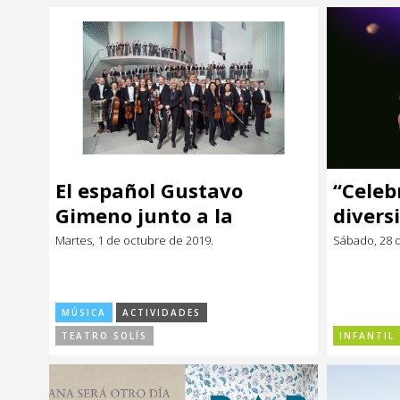
El español Gustavo
“Celeb
Gimeno junto a la
divers
Orchestre
niñas 
Martes, 1 de octubre de 2019.
Sábado, 28 
Philharmonique du
Luxembourg
MÚSICA
ACTIVIDADES
TEATRO SOLÍS
INFANTIL 