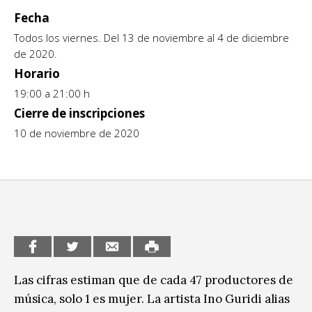
Fecha
CCE en el interior/libros
Exposiciones
Todos los viernes. Del 13 de noviembre al 4 de diciembre
Espacio itinerante de lectura infantil
Formación
de 2020.
Horario
Género y Diversidad
19:00 a 21:00 h
Infantil y Juvenil
Cierre de inscripciones
10 de noviembre de 2020
Letras
Medio Ambiente
Música
Sin categoría
Las cifras estiman que de cada 47 productores de
música, solo 1 es mujer. La artista Ino Guridi alias