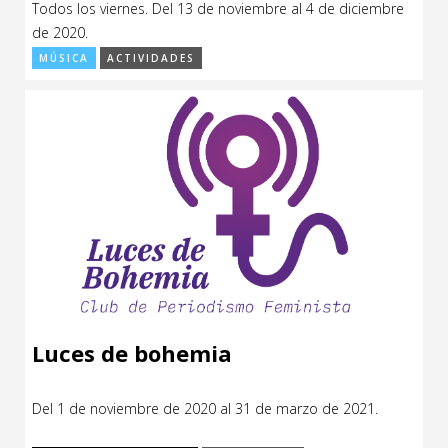
Todos los viernes. Del 13 de noviembre al 4 de diciembre
CCE en el interior/libros
Exposiciones
de 2020.
MÚSICA
ACTIVIDADES
Espacio itinerante de lectura infantil
Formación
Género y Diversidad
Infantil y Juvenil
Letras
Medio Ambiente
Música
Sin categoría
Luces de bohemia
Del 1 de noviembre de 2020 al 31 de marzo de 2021.